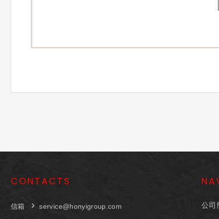
CONTACTS
NA
公司
信箱
service@honyigroup.com